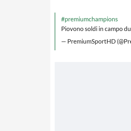
#premiumchampions
Piovono soldi in campo d
— PremiumSportHD (@P