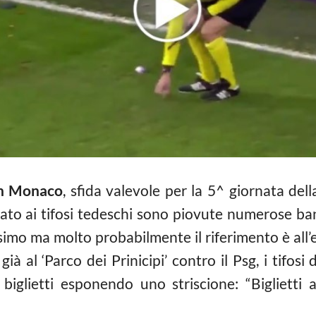
rn Monaco
, sfida valevole per la 5^ giornata del
vato ai tifosi tedeschi sono piovute numerose ba
imo ma molto probabilmente il riferimento è all’el
già al ‘Parco dei Prinicipi’ contro il Psg, i tif
i biglietti esponendo uno striscione: “Bigliett