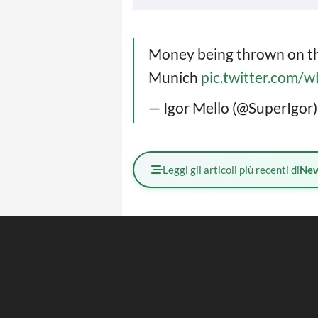
Money being thrown on th
Munich
pic.twitter.com
— Igor Mello (@SuperIgor
Leggi gli articoli più recenti di
Ne