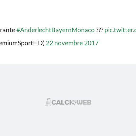
urante
#AnderlechtBayernMonaco
???
pic.twitte
remiumSportHD)
22 novembre 2017