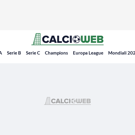
 A
Serie B
Serie C
Champions
Europa League
Mondiali 20