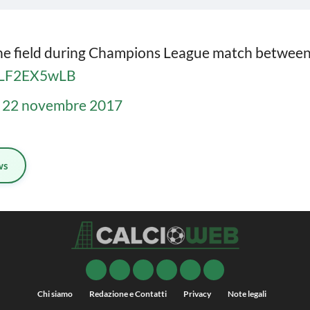
e field during Champions League match between
/wLF2EX5wLB
)
22 novembre 2017
ws
Chi siamo
Redazione e Contatti
Privacy
Note legali