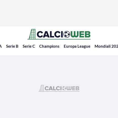
 A
Serie B
Serie C
Champions
Europa League
Mondiali 20