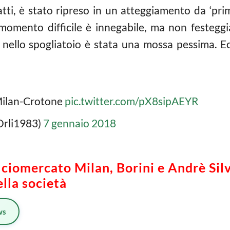
fatti, è stato ripreso in un atteggiamento da ‘pr
omento difficile è innegabile, ma non festeggia
 nello spogliatoio è stata una mossa pessima. Ecc
 Milan-Crotone
pic.twitter.com/pX8sipAEYR
Orli1983)
7 gennaio 2018
ciomercato Milan, Borini e Andrè Silva
lla società
ws