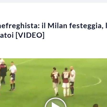
freghista: il Milan festeggia, lu
iatoi [VIDEO]