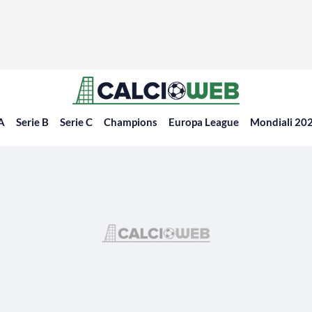
 A
Serie B
Serie C
Champions
Europa League
Mondiali 20