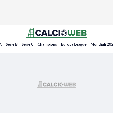
 A
Serie B
Serie C
Champions
Europa League
Mondiali 20