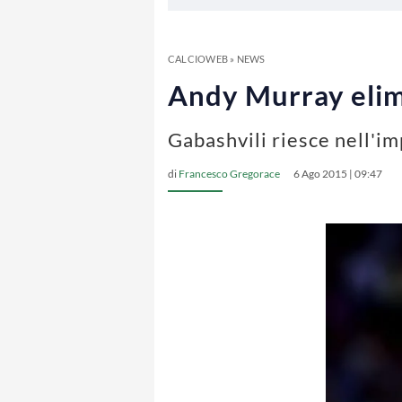
CALCIOWEB
»
NEWS
Andy Murray elimi
Gabashvili riesce nell'i
di
Francesco Gregorace
6 Ago 2015 | 09:47