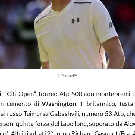
LaPresse/PA
 il “Citi Open”, torneo Atp 500 con montepremi 
i in cemento di
Washington.
Il britannico, testa
al russo Teimuraz Gabashvili, numero 53 Atp, che s
son, quinta forza del tabellone, superato da Alex
). Altri risultati 2° turno Richard Gasquet (Fra, 4)