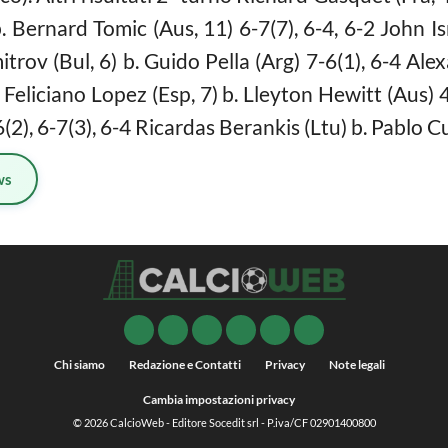
 Bernard Tomic (Aus, 11) 6-7(7), 6-4, 6-2 John Isn
trov (Bul, 6) b. Guido Pella (Arg) 7-6(1), 6-4 Al
) Feliciano Lopez (Esp, 7) b. Lleyton Hewitt (Aus
-6(2), 6-7(3), 6-4 Ricardas Berankis (Ltu) b. Pablo 
ws
Chi siamo
Redazione e Contatti
Privacy
Note legali
Cambia impostazioni privacy
© 2026
CalcioWeb
- Editore Socedit srl - P.iva/CF 02901400800