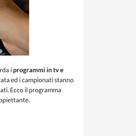
rda i
programmi in tv e
icata ed i campionati stanno
nati. Ecco il programma
ppiettante.