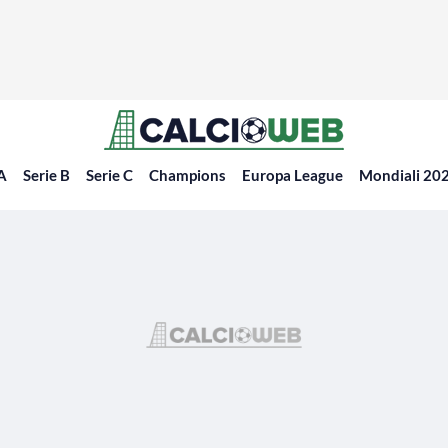
 A
Serie B
Serie C
Champions
Europa League
Mondiali 20