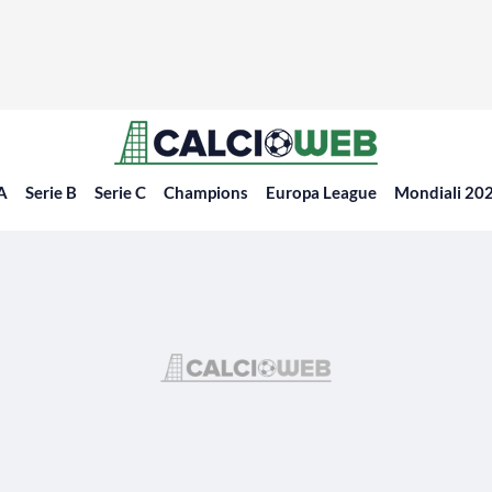
 A
Serie B
Serie C
Champions
Europa League
Mondiali 20