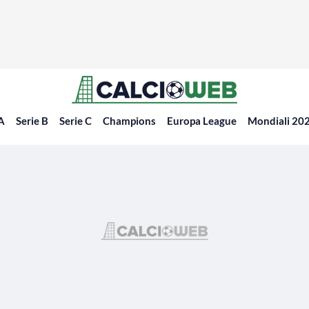
 A
Serie B
Serie C
Champions
Europa League
Mondiali 20