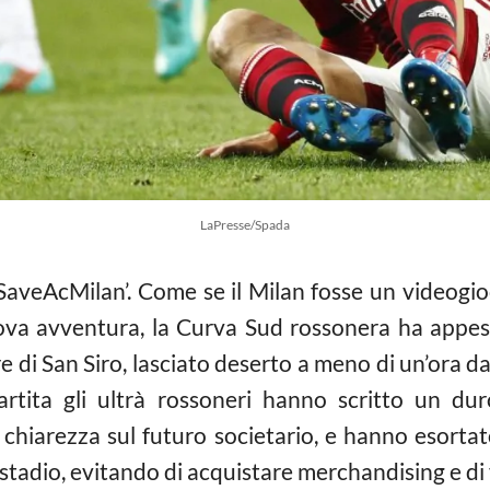
LaPresse/Spada
SaveAcMilan’. Come se il Milan fosse un videogioc
ova avventura, la Curva Sud rossonera ha appes
di San Siro, lasciato deserto a meno di un’ora dall
a partita gli ultrà rossoneri hanno scritto un 
chiarezza sul futuro societario, e hanno esortato 
tadio, evitando di acquistare merchandising e di v