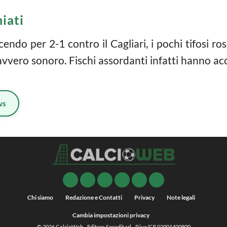
iati
endo per 2-1 contro il Cagliari, i pochi tifosi ros
avvero sonoro. Fischi assordanti infatti hanno ac
ws
Chi siamo
Redazione e Contatti
Privacy
Note legali
Cambia impostazioni privacy
© 2026
CalcioWeb
- Editore Socedit srl - P.iva/CF 02901400800