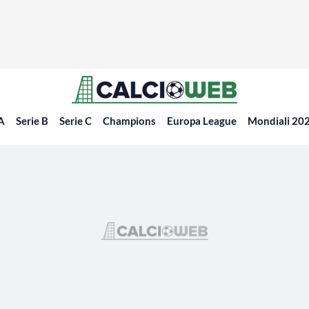
 A
Serie B
Serie C
Champions
Europa League
Mondiali 20