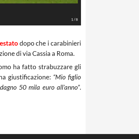
Marco Rosi/LaPresse
1
/
8
restato
dopo che i carabinieri
zione di via Cassia a Roma.
omo ha fatto strabuzzare gli
na giustificazione:
“Mio figlio
uadagno 50 mila euro all’anno”
.