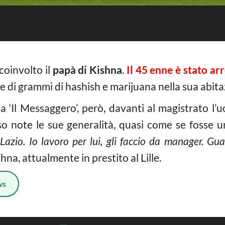
coinvolto il
papà di Kishna
.
Il 45 enne è stato ar
 di grammi di hashish e marijuana nella sua abita
 ‘Il Messaggero’, però, davanti al magistrato l’u
o note le sue generalità, quasi come se fosse u
 Lazio. Io lavoro per lui, gli faccio da manager. G
na, attualmente in prestito al Lille.
ws