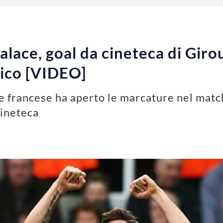
alace, goal da cineteca di Giro
tico [VIDEO]
e francese ha aperto le marcature nel match
cineteca