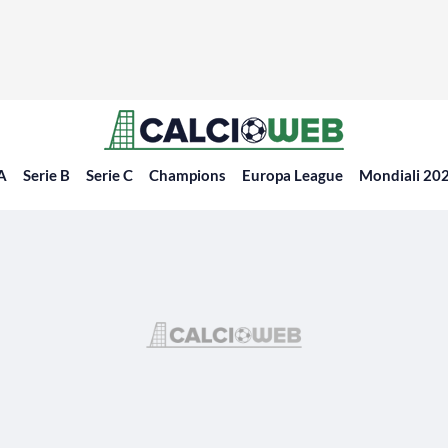
 A
Serie B
Serie C
Champions
Europa League
Mondiali 20