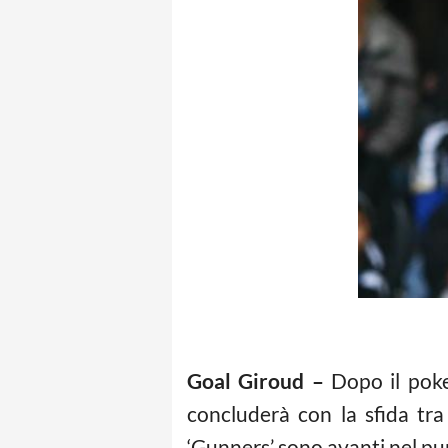
Goal Giroud –
Dopo il poke
concluderà con la sfida tra
‘Gunners’ sono avanti nel pun