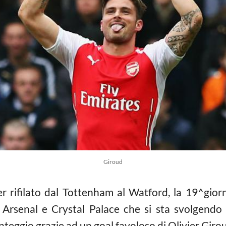
Giroud
r rifilato dal Tottenham al Watford, la 19^gior
 Arsenal e Crystal Palace che si sta svolgendo i
teggio grazie ad un goal favoloso di Olivier Giro