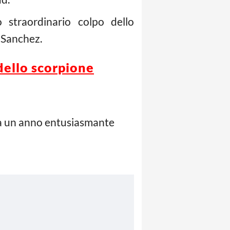
 straordinario colpo dello
i Sanchez.
dello scorpione
tta un anno entusiasmante