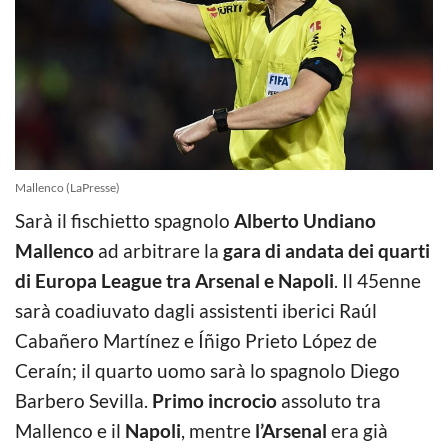
Mallenco (LaPresse)
Sarà il fischietto spagnolo
Alberto Undiano
Mallenco
ad arbitrare la
gara di andata dei quarti
di Europa League tra Arsenal e Napoli
. Il 45enne
sarà coadiuvato dagli assistenti iberici Raúl
Cabañero Martínez e Íñigo Prieto López de
Ceraín; il quarto uomo sarà lo spagnolo Diego
Barbero Sevilla.
Primo incrocio
assoluto tra
Mallenco e il
Napoli
, mentre
l’Arsenal
era già