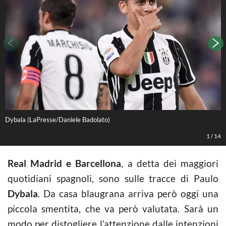
Dybala (LaPresse/Daniele Badolato)
L
1
/
14
Real Madrid e Barcellona
, a detta dei maggiori
quotidiani spagnoli, sono sulle tracce di Paulo
Dybala
. Da casa blaugrana arriva però oggi una
piccola smentita, che va però valutata. Sarà un
modo per distogliere l’attenzione dalle intenzioni