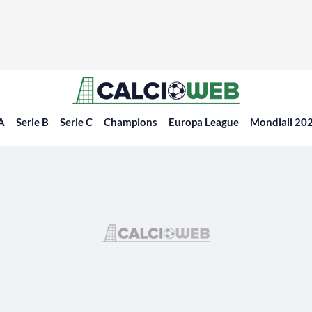
 A
Serie B
Serie C
Champions
Europa League
Mondiali 20