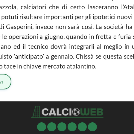
azzola, calciatori che di certo lasceranno l’At
uti risultare importanti per gli ipotetici nuovi a
i Gasperini, invece non sarà così. La società ha 
e le operazioni a giugno, quando in fretta e furia
mano ed il tecnico dovrà integrarli al meglio in
isto ‘anticipato’ a gennaio. Chissà se questa sce
o tace in chiave mercato atalantino.
ws