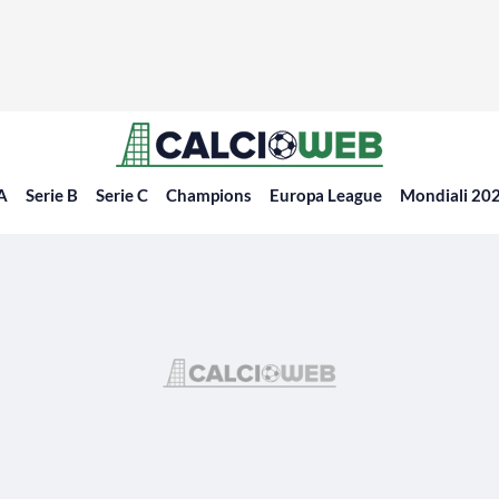
 A
Serie B
Serie C
Champions
Europa League
Mondiali 20