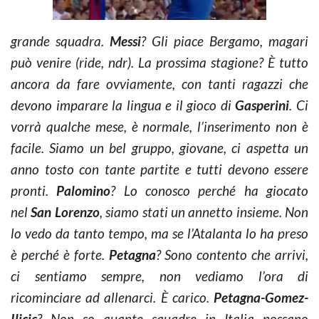
grande squadra.
Messi
? Gli piace Bergamo, magari
può venire (ride, ndr). La prossima stagione? È tutto
ancora da fare ovviamente, con tanti ragazzi che
devono imparare la lingua e il gioco di
Gasperini
. Ci
vorrà qualche mese, è normale, l’inserimento non è
facile. Siamo un bel gruppo, giovane, ci aspetta un
anno tosto con tante partite e tutti devono essere
pronti.
Palomino
? Lo conosco perché ha giocato
nel
San Lorenzo
, siamo stati un annetto insieme. Non
lo vedo da tanto tempo, ma se l’Atalanta lo ha preso
è perché è forte.
Petagna
? Sono contento che arrivi,
ci sentiamo sempre, non vediamo l’ora di
ricominciare ad allenarci. È carico.
Petagna-Gomez-
Ilicic
? Non so quante squadre in Italia possano