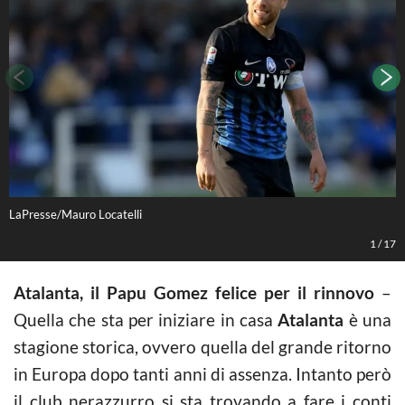
LaPresse/Mauro Locatelli
L
1
/
17
Atalanta, il Papu Gomez felice per il rinnovo
–
Quella che sta per iniziare in casa
Atalanta
è una
stagione storica, ovvero quella del grande ritorno
in Europa dopo tanti anni di assenza. Intanto però
il club nerazzurro si sta trovando a fare i conti