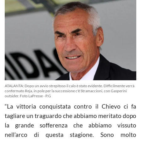
ATALANTA: Dopo un avvio strepitoso il calo è stato evidente. Difficilmente verrà
confermato Reja, in pole per la successione c'è Stramaccioni, con Gasperini
outsider. Foto LaPresse - P.G
“La vittoria conquistata contro il Chievo ci fa
tagliare un traguardo che abbiamo meritato dopo
la grande sofferenza che abbiamo vissuto
nell’arco di questa stagione. Sono molto