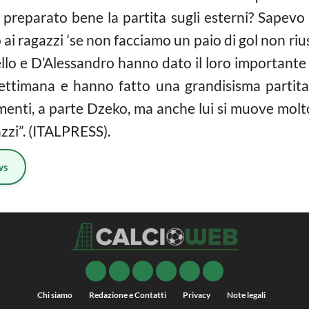
 preparato bene la partita sugli esterni? Sapevo 
i ragazzi ‘se non facciamo un paio di gol non riusc
ello e D’Alessandro hanno dato il loro importante
settimana e hanno fatto una grandisisma partit
rimenti, a parte Dzeko, ma anche lui si muove mo
azzi”. (ITALPRESS).
ws
Chi siamo
Redazione e Contatti
Privacy
Note legali