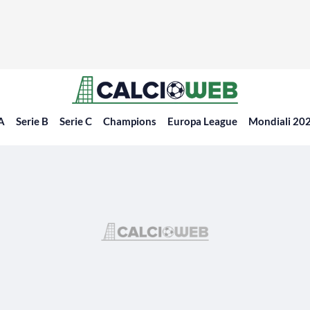
 A
Serie B
Serie C
Champions
Europa League
Mondiali 20