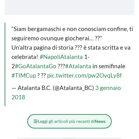
“Siam bergamaschi e non conosciam confine, ti
seguiremo ovunque giocherai… ??”
Un’altra pagina di storia ??? è stata scritta e va
celebrata!
#NapoliAtalanta
1-
2
#GoAtalantaGo
???
#Atalanta
in semifinale
#TIMCup
? ??
pic.twitter.com/pw2OvqLy8f
— Atalanta B.C. (@Atalanta_BC)
3 gennaio
2018
Leggi gli articoli più recenti di
News