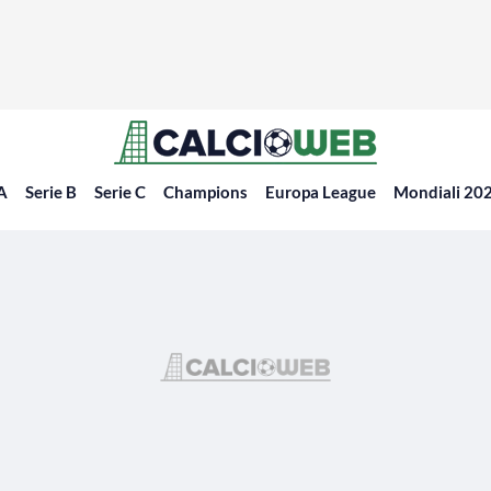
 A
Serie B
Serie C
Champions
Europa League
Mondiali 20