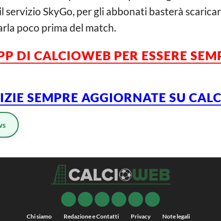
 servizio SkyGo, per gli abbonati basterà scaricar
arla poco prima del match.
APP DI CALCIOWEB PER ESSERE SE
TIZIE SEMPRE AGGIORNATE SU CA
ws
Chi siamo
Redazione e Contatti
Privacy
Note legali