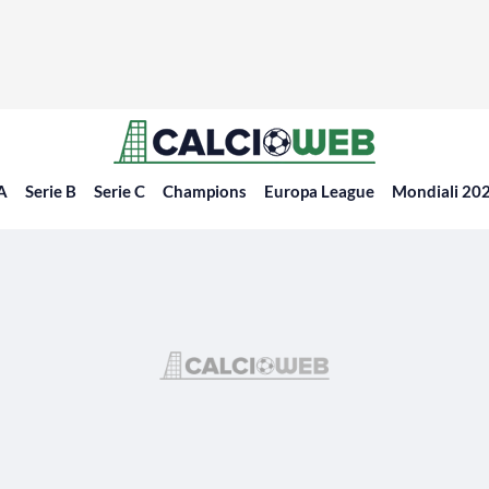
 A
Serie B
Serie C
Champions
Europa League
Mondiali 20