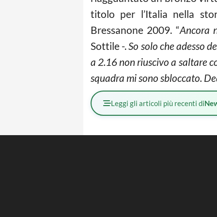
titolo per l’Italia nella s
Bressanone 2009. “
Ancora n
Sottile -.
So solo che adesso de
a 2.16 non riuscivo a saltare c
squadra mi sono sbloccato. Ded
Leggi gli articoli più recenti di
Ne