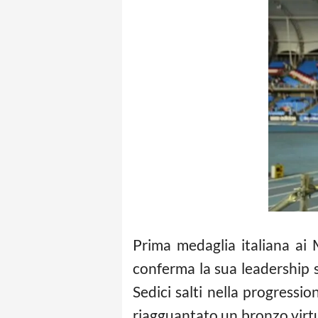
Prima medaglia italiana ai M
conferma la sua leadership s
Sedici salti nella progressi
riagguantato un bronzo virtua