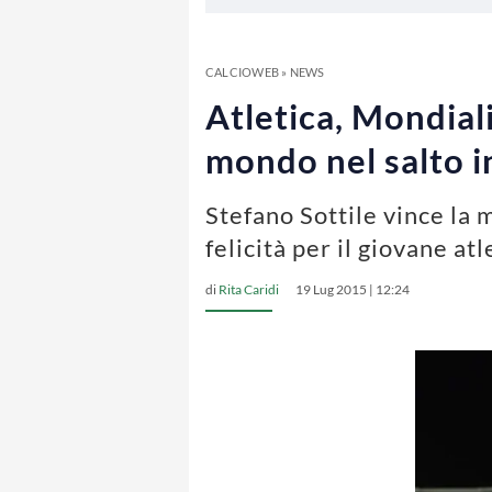
CALCIOWEB
»
NEWS
Atletica, Mondiali
mondo nel salto i
Stefano Sottile vince la m
felicità per il giovane atl
di
Rita Caridi
19 Lug 2015 | 12:24