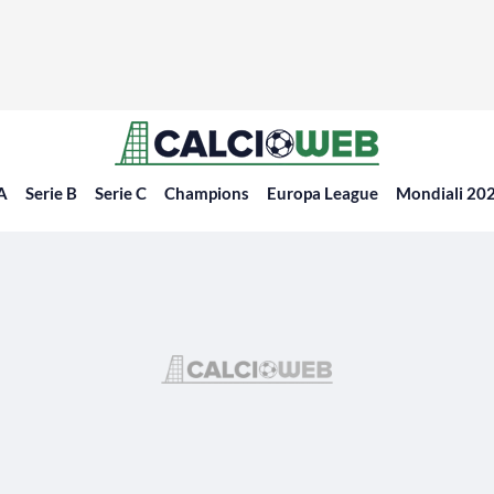
 A
Serie B
Serie C
Champions
Europa League
Mondiali 20