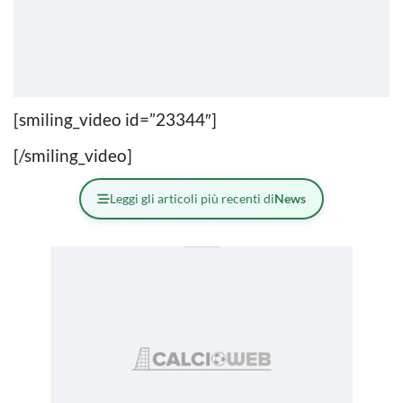
[smiling_video id=”23344″]
[/smiling_video]
Leggi gli articoli più recenti di
News