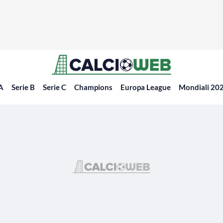
 A
Serie B
Serie C
Champions
Europa League
Mondiali 20