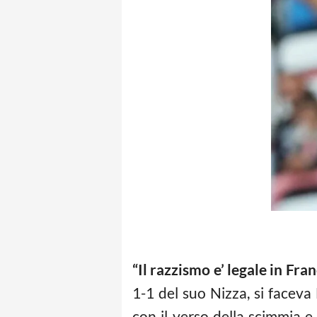
“Il razzismo e’ legale in Fran
1-1 del suo Nizza, si facev
con il verso della scimmia e