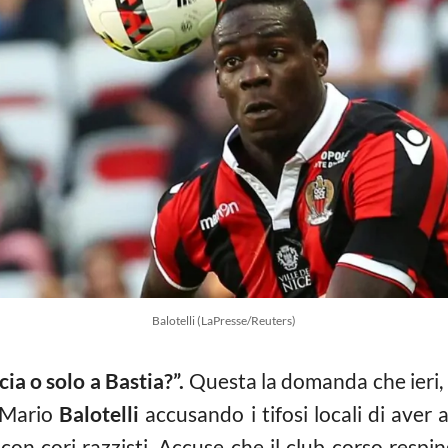
Balotelli (LaPresse/Reuters)
cia o solo a Bastia?”.
Questa la domanda che ieri, i
a Mario
Balotelli
accusando i tifosi locali di aver
 con cori razzisti. Accuse che il club corso respi