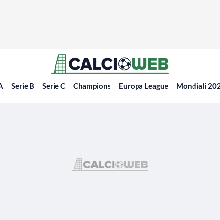
 A
Serie B
Serie C
Champions
Europa League
Mondiali 20