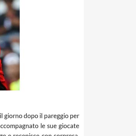
l giorno dopo il pareggio per
 accompagnato le sue giocate
nge e recepisce con sorpresa.