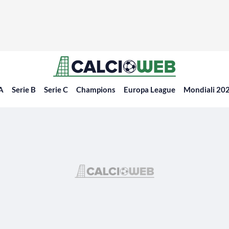
 A
Serie B
Serie C
Champions
Europa League
Mondiali 20