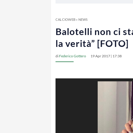
CALCIOWEB
»
NEWS
Balotelli non ci s
la verità” [FOTO]
di
Federico Gottero
19 Apr 2017 | 17:38