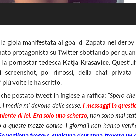
 la gioia manifestata al goal di Zapata nel derby
ato protagonista su Twitter sbottando per quanto
n la pornostar tedesca
Katja Krasavice
. Quest’ul
i screenshot, poi rimossi, della chat privata 
iù volte le ha scritto.
 che postato tweet in inglese a raffica:
“Spero che
. I media mi devono delle scuse.
I messaggi in questio
niente di lei. Era solo uno scherzo
, non sono mai sta
a queste mezze donne. I giornali non hanno verificat
. Se vogliono fregare qualcuno dovranno trovare un 