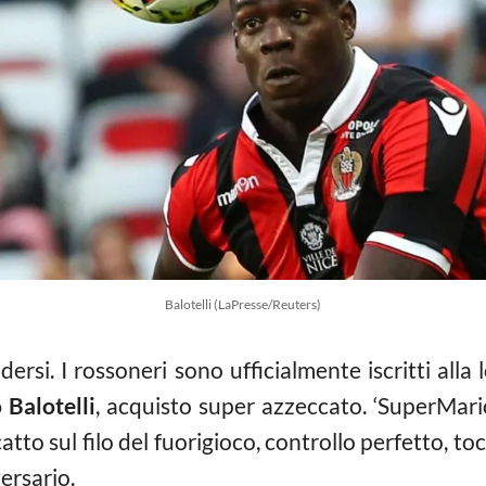
Balotelli (LaPresse/Reuters)
si. I rossoneri sono ufficialmente iscritti alla l
 Balotelli
, acquisto super azzeccato. ‘SuperMari
atto sul filo del fuorigioco, controllo perfetto, t
ersario.