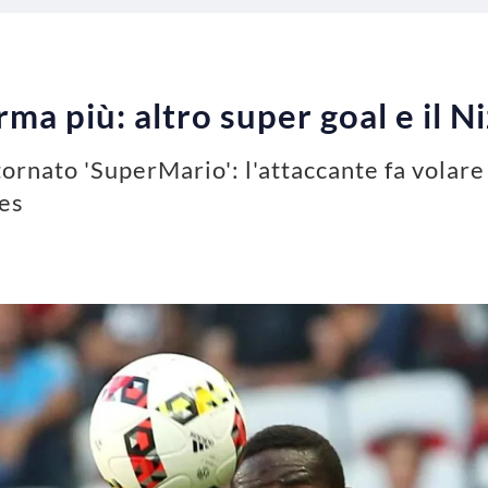
erma più: altro super goal e il 
ornato 'SuperMario': l'attaccante fa volare 
tes