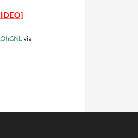
[VIDEO]
mLOhGNL
via