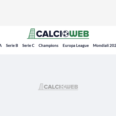
 A
Serie B
Serie C
Champions
Europa League
Mondiali 20