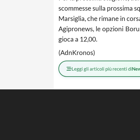
scommesse sulla prossima squa
Marsiglia, che rimane in corsa
Agipronews, le opzioni Boru
gioca a 12,00.
(AdnKronos)
Leggi gli articoli più recenti di
Ne