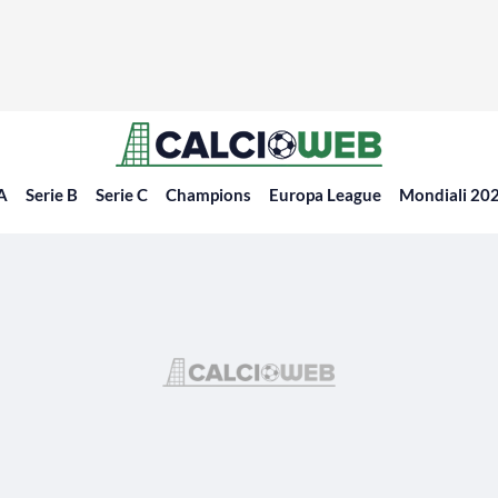
 A
Serie B
Serie C
Champions
Europa League
Mondiali 20