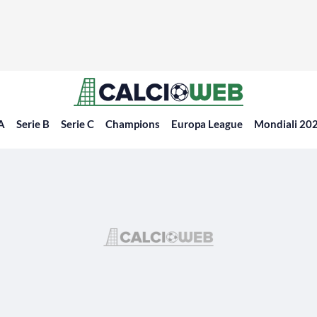
 A
Serie B
Serie C
Champions
Europa League
Mondiali 20