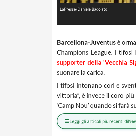
LaPresse/Daniele Badolato
Barcellona-Juventus
è ormai
Champions League. I tifosi 
supporter della ‘Vecchia Si
suonare la carica.
I tifosi intonano cori e sve
vittoria”, è invece il coro pi
‘Camp Nou’ quando si farà sul
Leggi gli articoli più recenti di
Ne