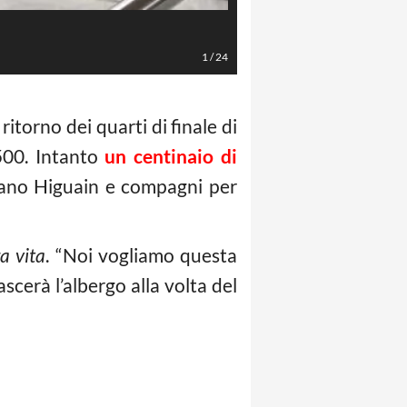
LaPresse/Daniele Badolato
1
/
24
ritorno dei quarti di finale di
4500. Intanto
un centinaio di
ano Higuain e compagni per
a vita
. “Noi vogliamo questa
ascerà l’albergo alla volta del