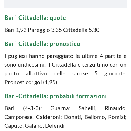
Bari-Cittadella: quote
Bari 1,92 Pareggio 3,35 Cittadella 5,30
Bari-Cittadella: pronostico
I pugliesi hanno pareggiato le ultime 4 partite e
sono undicesimi. Il Cittadella è terzultimo con un
punto all’attivo nelle scorse 5 giornate.
Pronostico: gol (1,95)
Bari-Cittadella: probabili formazioni
Bari (4-3-3): Guarna; Sabelli, Rinaudo,
Camporese, Calderoni; Donati, Bellomo, Romizi;
Caputo, Galano, Defendi