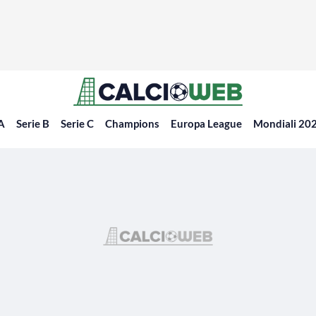
 A
Serie B
Serie C
Champions
Europa League
Mondiali 20