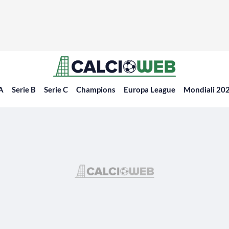
 A
Serie B
Serie C
Champions
Europa League
Mondiali 20