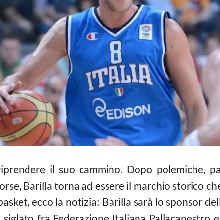
riprendere il suo cammino. Dopo polemiche, pass
orse, Barilla torna ad essere il marchio storico che 
basket, ecco la notizia: Barilla sarà lo sponsor de
 siglato fra Federazione Italiana Pallacanestro e