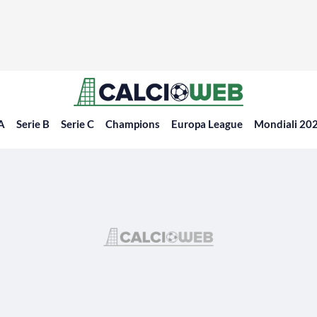
 A
Serie B
Serie C
Champions
Europa League
Mondiali 20