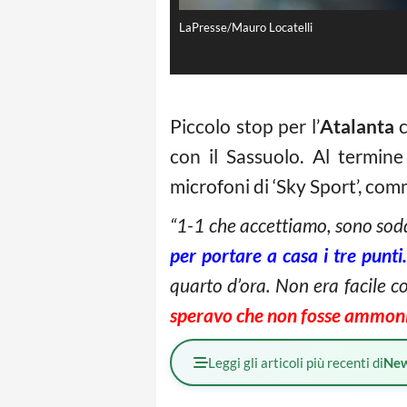
LaPresse/Mauro Locatelli
Piccolo stop per l’
Atalanta
c
con il Sassuolo. Al termine
microfoni di ‘Sky Sport’, co
“1-1 che accettiamo, sono sodd
per portare a casa i tre punti.
quarto d’ora. Non era facile c
speravo che non fosse ammon
Leggi gli articoli più recenti di
Ne