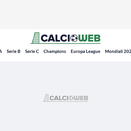
 A
Serie B
Serie C
Champions
Europa League
Mondiali 20