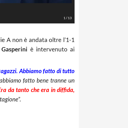
LaPresse/Valerio Andreani
1
/
13
ie A non è andata oltre l’1-1
 Gasperini
è intervenuto ai
ragazzi. Abbiamo fatto di tutto
 abbiamo fatto bene tranne un
a da tanto che era in diffida,
stagione”.