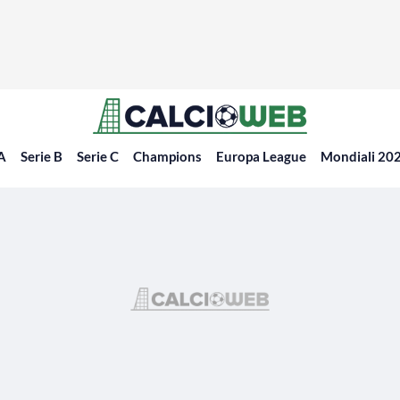
 A
Serie B
Serie C
Champions
Europa League
Mondiali 20