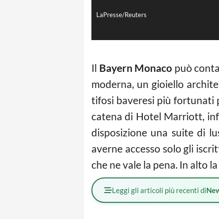
LaPresse/Reuters
Il
Bayern Monaco
può contar
moderna, un gioiello archit
tifosi baveresi più fortunat
catena di Hotel Marriott, i
disposizione una suite di lu
averne accesso solo gli iscri
che ne vale la pena. In alto la
Leggi gli articoli più recenti di
Ne