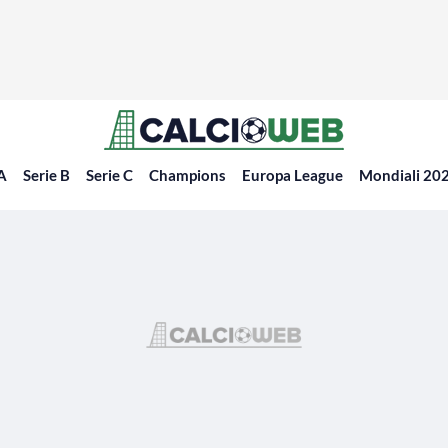
 A
Serie B
Serie C
Champions
Europa League
Mondiali 20