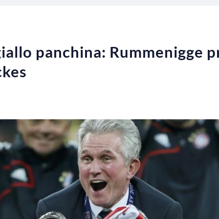
iallo panchina: Rummenigge p
ckes