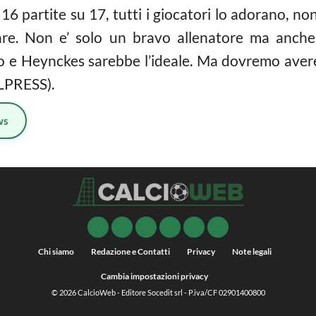
 16 partite su 17, tutti i giocatori lo adorano, n
ttare. Non e’ solo un bravo allenatore ma anche
 e Heynckes sarebbe l’ideale. Ma dovremo avere
ALPRESS).
ws
Chi siamo
Redazione e Contatti
Privacy
Note legali
Cambia impostazioni privacy
© 2026
CalcioWeb
- Editore Socedit srl - P.iva/CF 02901400800