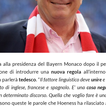
lla alla presidenza del Bayern Monaco dopo il pe
zione di introdurre una
nuova regola
all’interno
n parlerà
tedesco
. “
Il fattore linguistico deve
unire
e 
to di inglese, francese e spagnolo. E’ una
cosa neg
n determinato discorso. Quella che voglio fare è un
 sono queste le parole che Hoeness ha rilasciato a