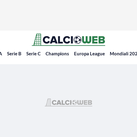
 A
Serie B
Serie C
Champions
Europa League
Mondiali 20