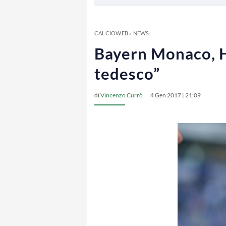
CALCIOWEB
»
NEWS
Bayern Monaco, H
tedesco”
di
Vincenzo Currò
4 Gen 2017 | 21:09