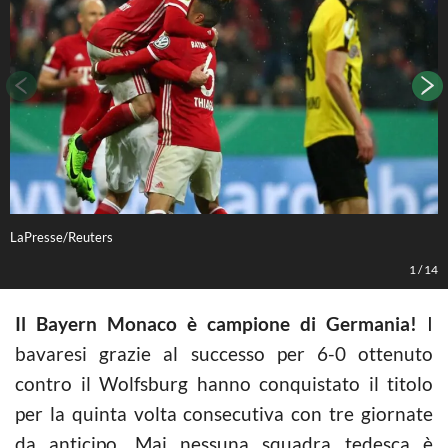
LaPresse/Reuters
L
1
/
14
Il Bayern Monaco è campione di Germania!
I
bavaresi grazie al successo per 6-0 ottenuto
contro il Wolfsburg hanno conquistato il titolo
per la quinta volta consecutiva con tre giornate
da anticipo. Mai nessuna squadra tedesca è