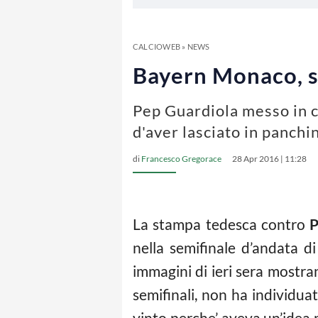
CALCIOWEB
»
NEWS
Bayern Monaco, s
Pep Guardiola messo in cr
d'aver lasciato in panch
di
Francesco Gregorace
28 Apr 2016 | 11:28
La stampa tedesca contro
P
nella semifinale d’andata d
immagini di ieri sera mostr
semifinali, non ha individua
vinto perche’ aveva un’idea m