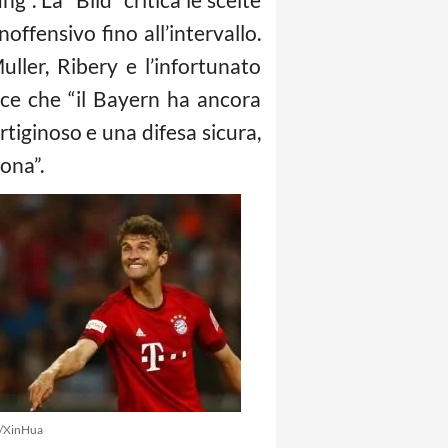
offensivo fino all’intervallo.
ller, Ribery e l’infortunato
sce che “il Bayern ha ancora
tiginoso e una difesa sicura,
ona”.
e/XinHua