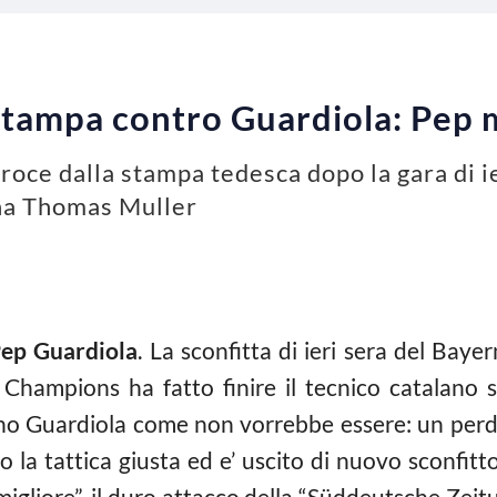
tampa contro Guardiola: Pep 
oce dalla stampa tedesca dopo la gara di ier
ina Thomas Muller
ep Guardiola
. La sconfitta di ieri sera del Bayer
i Champions ha fatto finire il tecnico catalano s
ano Guardiola come non vorrebbe essere: un per
to la tattica giusta ed e’ uscito di nuovo sconfi
igliore”, il duro attacco della “Süddeutsche Zeitung