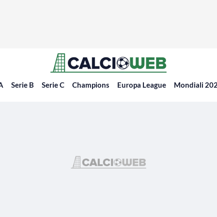
 A
Serie B
Serie C
Champions
Europa League
Mondiali 20