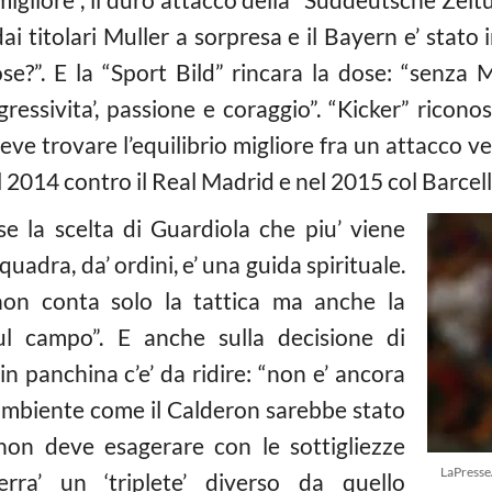
i titolari Muller a sorpresa e il Bayern e’ stato in
e?”. E la “Sport Bild” rincara la dose: “senza Mu
ressivita’, passione e coraggio”. “Kicker” ricono
e trovare l’equilibrio migliore fra un attacco ver
l 2014 contro il Real Madrid e nel 2015 col Barcell
rse la scelta di Guardiola che piu’ viene
quadra, da’ ordini, e’ una guida spirituale.
non conta solo la tattica ma anche la
sul campo”. E anche sulla decisione di
in panchina c’e’ da ridire: “non e’ ancora
 ambiente come il Calderon sarebbe stato
 non deve esagerare con le sottigliezze
LaPress
erra’ un ‘triplete’ diverso da quello