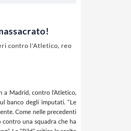
massacrato!
i contro l'Atletico, reo
n a Madrid, contro l’Atletico,
ul banco degli imputati. “Le
dente. Come nelle precedenti
tto contro una squadra che ha
”. La “Bild” critica le scelte