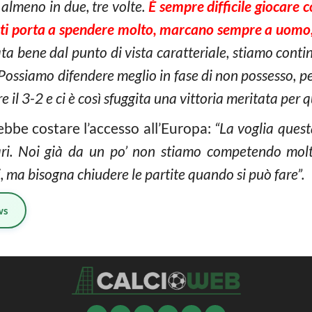
almeno in due, tre volte.
È sempre difficile giocare c
 ti porta a spendere molto, marcano sempre a uomo,
ata bene dal punto di vista caratteriale, stiamo cont
Possiamo difendere meglio in fase di non possesso, pe
il 3-2 e ci è così sfuggita una vittoria meritata per
be costare l’accesso all’Europa:
“La voglia ques
ri. Noi già da un po’ non stiamo competendo molt
ma bisogna chiudere le partite quando si può fare”.
ws