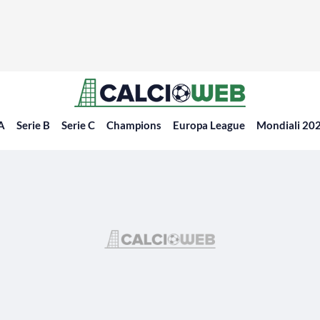
 A
Serie B
Serie C
Champions
Europa League
Mondiali 20