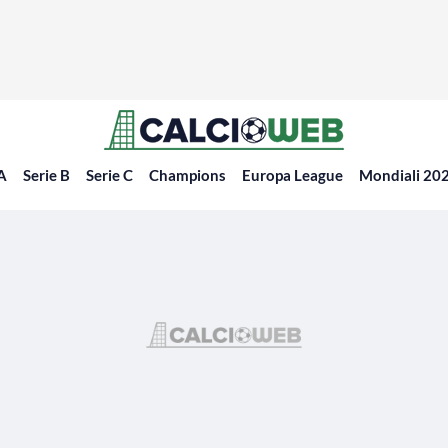
 A
Serie B
Serie C
Champions
Europa League
Mondiali 20