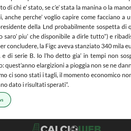
 di chi e’ stato, se c’e’ stata la manina o la mano
 anche perche’ voglio capire come facciano a us
l presidente della Lnd probabilmente sospetta di 
 saro’ piu’ che disponibile a dirle tutto”) e ribadi
per concludere, la Figc aveva stanziato 340 mila eur
 e di serie B. Io l’ho detto gia’ in tempi non sos
o: quest’anno elargizioni a pioggia non se ne dann
o ci sono stati i tagli, il momento economico non e’
o dato i risultati sperati”.
ws