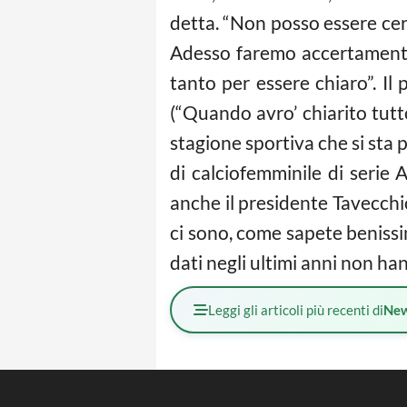
detta. “Non posso essere certo
Adesso faremo accertamenti,
tanto per essere chiaro”. I
(“Quando avro’ chiarito tutto
stagione sportiva che si sta 
di
calcio
femminile di serie A
anche il presidente Tavecchi
ci sono, come sapete benissim
dati negli ultimi anni non hann
Leggi gli articoli più recenti di
Ne