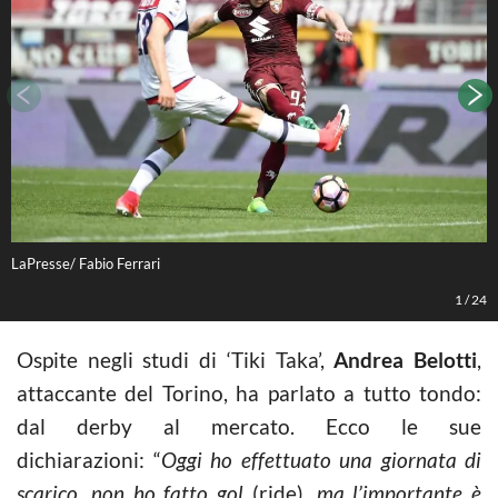
LaPresse/ Fabio Ferrari
L
1
/
24
Ospite negli studi di ‘Tiki Taka’,
Andrea Belotti
,
attaccante del Torino, ha parlato a tutto tondo:
dal derby al mercato. Ecco le sue
dichiarazioni: “
Oggi ho effettuato una giornata di
scarico, non ho fatto gol
(ride)
, ma l’importante è