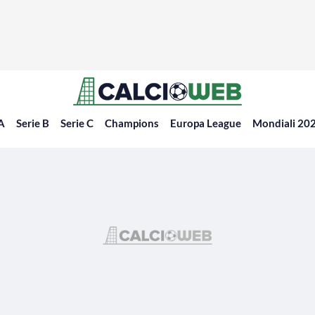
 A
Serie B
Serie C
Champions
Europa League
Mondiali 20