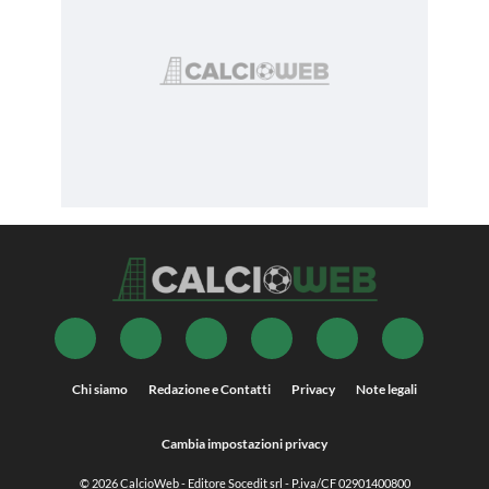
Chi siamo
Redazione e Contatti
Privacy
Note legali
Cambia impostazioni privacy
© 2026
CalcioWeb
- Editore Socedit srl - P.iva/CF 02901400800