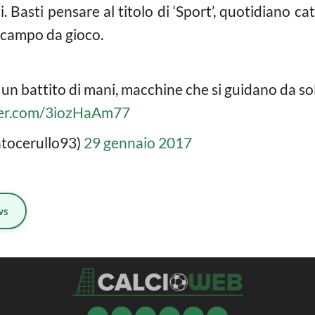
. Basti pensare al titolo di ‘Sport’, quotidiano ca
 campo da gioco.
un battito di mani, macchine che si guidano da sol
tter.com/3iozHaAm77
tocerullo93)
29 gennaio 2017
ws