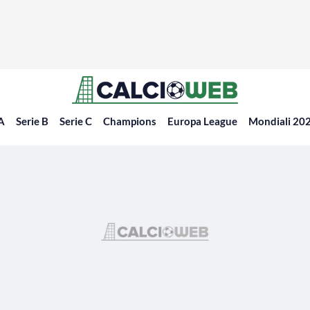
 A
Serie B
Serie C
Champions
Europa League
Mondiali 20