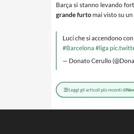
Barça si stanno levando forti
grande furto
mai visto su un
Luci che si accendono con 
#Barcelona
#liga
pic.twi
— Donato Cerullo (@Dona
Leggi gli articoli più recenti di
Ne