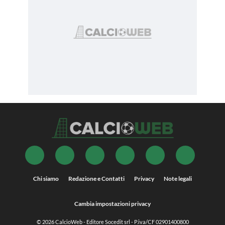
Chi siamo
Redazione e Contatti
Privacy
Note legali
Cambia impostazioni privacy
© 2026
CalcioWeb
- Editore Socedit srl - P.iva/CF 02901400800