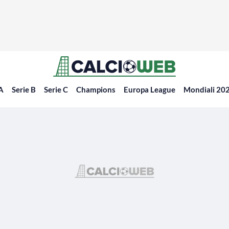
 A
Serie B
Serie C
Champions
Europa League
Mondiali 20