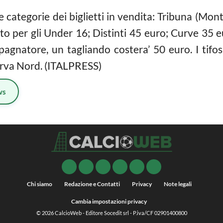
e categorie dei biglietti in vendita: Tribuna (Mon
tto per gli Under 16; Distinti 45 euro; Curve 35 
agnatore, un tagliando costera’ 50 euro. I tifos
Curva Nord. (ITALPRESS)
ws
Chi siamo
Redazione e Contatti
Privacy
Note legali
Cambia impostazioni privacy
© 2026
CalcioWeb
- Editore Socedit srl - P.iva/CF 02901400800