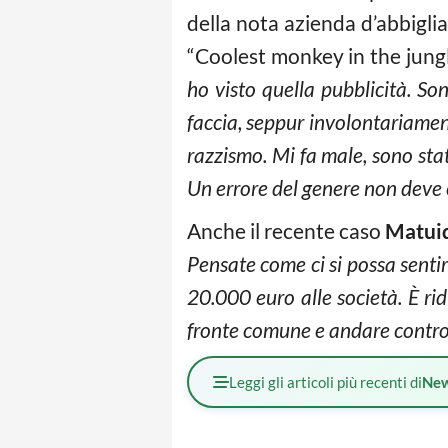
della nota azienda d’abbigl
“Coolest monkey in the jungle
ho visto quella pubblicità. So
faccia, seppur involontariament
razzismo. Mi fa male, sono sta
Un errore del genere non deve 
Anche il recente caso
Matui
Pensate come ci si possa sentir
20.000 euro alle società. È ri
fronte comune e andare contro q
Leggi gli articoli più recenti di
Ne