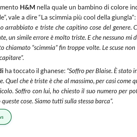
iamento
H&M
nella quale un bambino di colore ind
”, vale a dire “La scimmia più cool della giungla”:
no arrabbiato e triste che capitino cose del genere.
e, un simile errore è molto triste. E che nessuno mi d
to chiamato “scimmia” fin troppe volte. Le scuse no
capitare”.
di
ha toccato il ghanese:
“Soffro per Blaise. È stato i
e. Quel che è triste è che al massimo, per casi come q
dicolo. Soffro con lui, ho chiesto il suo numero per 
ueste cose. Siamo tutti sulla stessa barca”.
ws