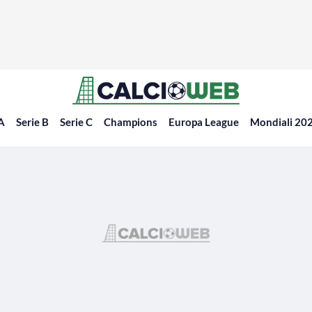
 A
Serie B
Serie C
Champions
Europa League
Mondiali 20