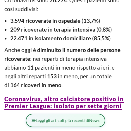
Coronavirus sono
26.274
. Questi pazienti sono
così suddivisi:
3.594 ricoverate in ospedale
(
13,7%
)
209 ricoverate in terapia intensiva
(
0,8%
)
22.471 in isolamento domiciliare
(
85,5%
)
Anche oggi è
diminuito il numero delle persone
ricoverate
: nei reparti di terapia intensiva
abbiamo
11
pazienti in meno rispetto a ieri, e
negli altri reparti
153
in meno, per un totale
di
164 ricoveri in meno
.
Coronavirus, altro calciatore positivo in
Premier League: isolato per sette giorni
Leggi gli articoli più recenti di
News