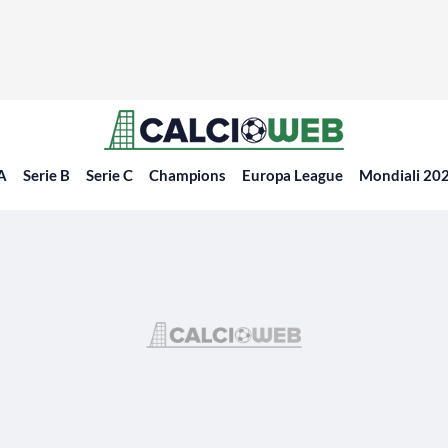
 A
Serie B
Serie C
Champions
Europa League
Mondiali 20