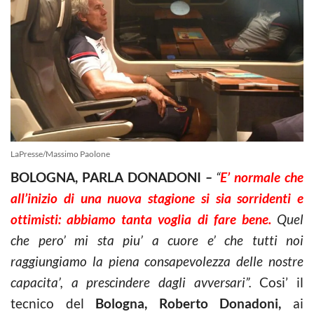
LaPresse/Massimo Paolone
BOLOGNA, PARLA DONADONI
–
“
E’ normale che
all’inizio di una nuova stagione si sia sorridenti e
ottimisti: abbiamo tanta voglia di fare bene.
Quel
che pero’ mi sta piu’ a cuore e’ che tutti noi
raggiungiamo la piena consapevolezza delle nostre
capacita’, a prescindere dagli avversari”.
Cosi’ il
tecnico del
Bologna, Roberto Donadoni,
ai