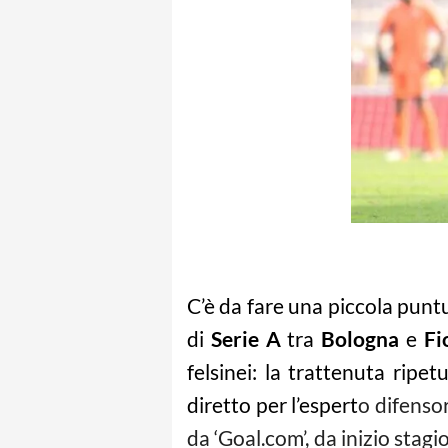
C’è da fare una piccola puntu
di
Serie A
tra
Bologna
e
Fi
felsinei: la trattenuta ripe
diretto per l’espert
o difenso
da ‘Goal.com’, da inizio stagi