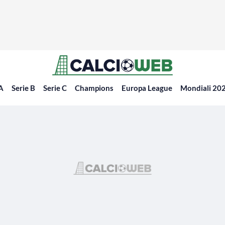
 A
Serie B
Serie C
Champions
Europa League
Mondiali 20